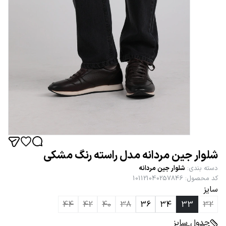
شلوار جین مردانه مدل راسته رنگ مشکی
دسته بندی
:
شلوار جین مردانه
کد محصول
:
101121040257846
سایز
44
42
40
38
36
34
33
32
جدول سایز