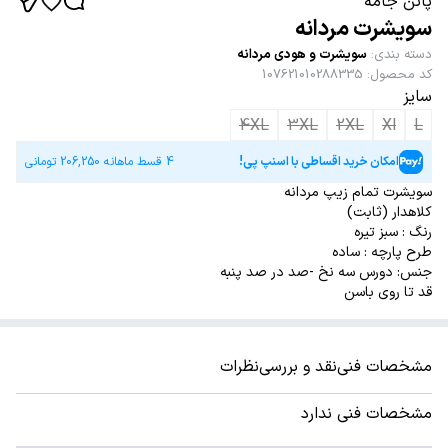
پاتن جامه
سویشرت مردانه
دسته بندی
:
سویشرت و هودی مردانه
کد محصول
:
107621010288335
سایز
4XL
3XL
2XL
Xl
L
امکان خرید اقساطی با اسنپ پی!
4 قسط ماهانه
206,250
تومانی
سویشرت تمام زیپ مردانه
کلاهدار (ثابت)
رنگ : سبز تیره
طرح پارچه : ساده
جنس: دورس سه نخ -صد در صد پنبه
قد تا روی باسن
مشخصات فنی
نقد و بررسی
نظرات
مشخصات فنی ندارد