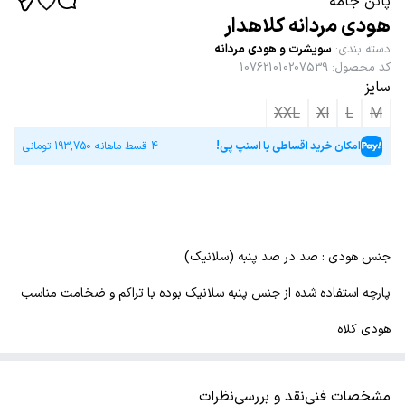
پاتن جامه
هودی مردانه کلاهدار
دسته بندی
:
سویشرت و هودی مردانه
کد محصول
:
107621010207539
سایز
XXL
Xl
L
M
امکان خرید اقساطی با اسنپ پی!
4 قسط ماهانه
193,750
تومانی
جنس هودی : صد در صد پنبه (سلانیک)
پارچه استفاده شده از جنس پنبه سلانیک بوده با تراکم و ضخامت مناسب
هودی کلاه
مشخصات فنی
نقد و بررسی
نظرات