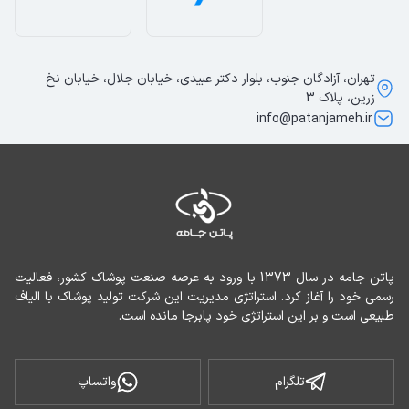
تهران، آزادگان جنوب، بلوار دکتر عبیدی، خیابان جلال، خیابان نخ
زرین، پلاک 3
info@patanjameh.ir
پاتن جامه در سال 1373 با ورود به عرصه صنعت پوشاک کشور، فعالیت 
رسمی خود را آغاز کرد. استراتژی مدیریت این شرکت تولید پوشاک با الیاف 
طبیعی است و بر این استراتژی خود پابرجا مانده است.
تلگرام
واتساپ