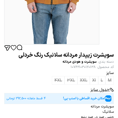
سویشرت زیپدار مردانه سلانیک رنگ خردلی
دسته بندی
:
سویشرت و هودی مردانه
کد محصول
:
107621030120138
سایز
4XL
3XL
XXL
Xl
L
M
جدول سایز
امکان خرید اقساطی با اسنپ پی!
4 قسط ماهانه
292,500
تومانی
سویشرت مردانه
سلانیک
جنس صد در صد پنبه