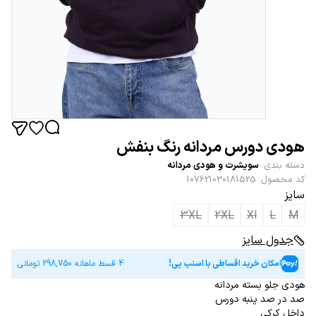
هودی دورس مردانه رنگ بنفش
دسته بندی
:
سویشرت و هودی مردانه
کد محصول
:
107621030181525
سایز
3XL
2XL
Xl
L
M
جدول سایز
امکان خرید اقساطی با اسنپ پی!
4 قسط ماهانه
298,750
تومانی
هودی جلو بسته مردانه
صد در صد پنبه دورس
داخل کرکی