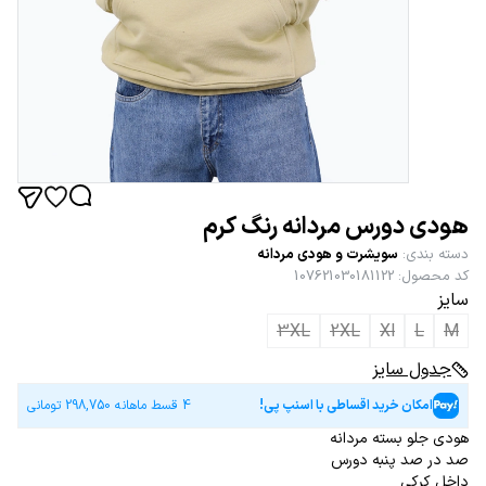
هودی دورس مردانه رنگ کرم
دسته بندی
:
سویشرت و هودی مردانه
کد محصول
:
107621030181122
سایز
3XL
2XL
Xl
L
M
جدول سایز
امکان خرید اقساطی با اسنپ پی!
4 قسط ماهانه
298,750
تومانی
هودی جلو بسته مردانه
صد در صد پنبه دورس
داخل کرکی