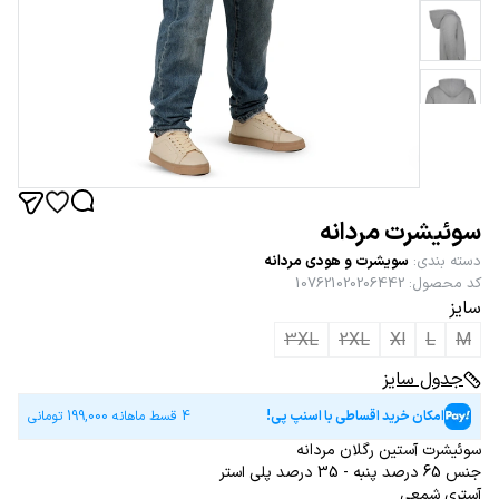
سوئیشرت مردانه
دسته بندی
:
سویشرت و هودی مردانه
کد محصول
:
107621020206442
سایز
3XL
2XL
Xl
L
M
جدول سایز
امکان خرید اقساطی با اسنپ پی!
4 قسط ماهانه
199,000
تومانی
سوئیشرت آستین رگلان مردانه
جنس 65 درصد پنبه - 35 درصد پلی استر
آستری شمعی