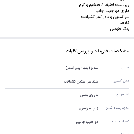
زیردست لطیف / ضخیم و گرم
دارای دو جیب جانبی
سر آستین و دور کمر کشبافت
کلاهدار
رنگ طوسی
مشخصات فنی
نقد و بررسی
نظرات
جنس
ملانژ (پنبه - پلی استر)
مدل آستین
بلند سر آستین کشبافت
قد هودی
تا روی باسن
نحوه بسته شدن
زیپ سراسری
تعداد جیب
دو جیب جانبی