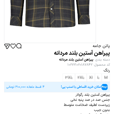
پاتن جامه
پیراهن آستین بلند مردانه
دسته بندی
:
پیراهن آستین بلند مردانه
کد محصول
:
102721020187842
رنگ
3XL
2XL
Xl
L
M
امکان خرید اقساطی با اسنپ پی!
4 قسط ماهانه
300,000
تومانی
پیراهن آستین بلند رگولار
جنس صد در صد پنبه نخی
زیردست لطیف ضخامت متوسط
بدون جیب