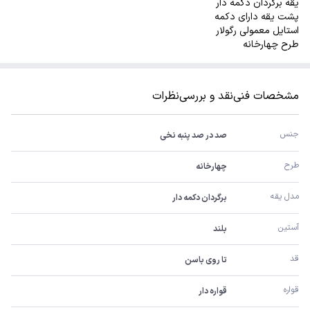
یقه برگردان دکمه دار
پشت یقه دارای دکمه
استایل معمولی رگولار
طرح چهارخانه
مشخصات فنی
نقد و بررسی
نظرات
جنس
صد در صد پنبه نخی
طرح
چهارخانه
مدل یقه
برگردان دکمه دار
آستین
بلند
قد
تا روی باسن
قواره
قواره دار