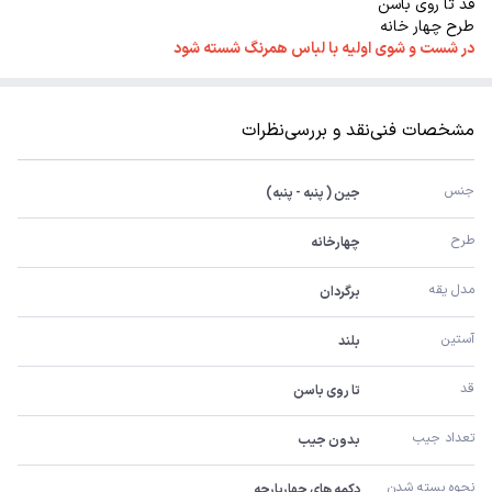
قد تا روی باسن
طرح چهار خانه
در شست و شوی اولیه با لباس همرنگ شسته شود
مشخصات فنی
نقد و بررسی
نظرات
جنس
جین ( پنبه - پنبه)
طرح
چهارخانه
مدل یقه
برگردان
آستین
بلند
قد
تا روی باسن
تعداد جیب
بدون جیب
نحوه بسته شدن
دکمه های چهارپارچه