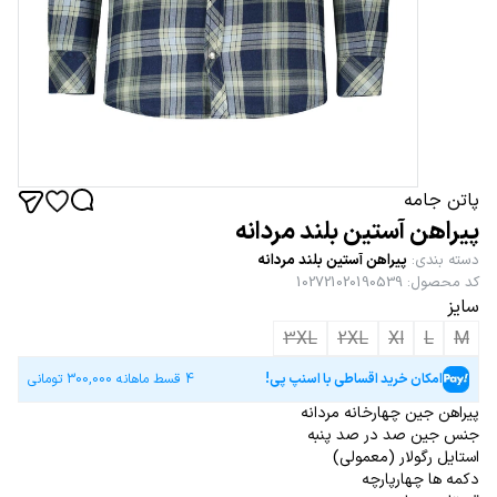
پاتن جامه
پیراهن آستین بلند مردانه
دسته بندی
:
پیراهن آستین بلند مردانه
کد محصول
:
102721020190539
سایز
3XL
2XL
Xl
L
M
امکان خرید اقساطی با اسنپ پی!
4 قسط ماهانه
300,000
تومانی
پیراهن جین چهارخانه مردانه
جنس جین صد در صد پنبه
استایل رگولار (معمولی)
دکمه ها چهارپارچه