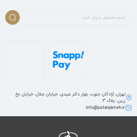
تهران، آزادگان جنوب، بلوار دکتر عبیدی، خیابان جلال، خیابان نخ
زرین، پلاک 3
info@patanjameh.ir