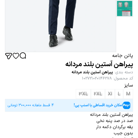
پاتن جامه
پیراهن آستین بلند مردانه
دسته بندی
:
پیراهن آستین بلند مردانه
کد محصول
:
102721020146278
سایز
3XL
2XL
Xl
L
M
امکان خرید اقساطی با اسنپ پی!
4 قسط ماهانه
300,000
تومانی
پیراهن آستین بلند مردانه
صد در صد پنبه نخی
یقه برگردان دکمه دار
بدون جیب