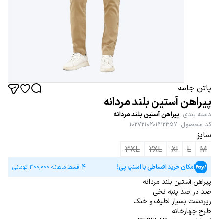
پاتن جامه
پیراهن آستین بلند مردانه
دسته بندی
:
پیراهن آستین بلند مردانه
کد محصول
:
102721020142357
سایز
3XL
2XL
Xl
L
M
امکان خرید اقساطی با اسنپ پی!
4 قسط ماهانه
300,000
تومانی
پیراهن آستین بلند مردانه
صد در صد پنبه نخی
زیردست بسیار لطیف و خنک
طرح چهارخانه