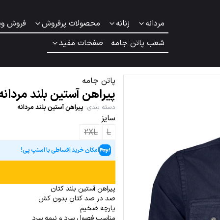
مردانه
زنانه
محصولات پرفروش
فروش وی
شعب پاتن جامه
صفحات مفید
پاتن جامه
پیراهن آستین بلند مردانه
دسته بندی
:
پیراهن آستین بلند مردانه
سایز
2XL
L
امکان خرید اقساطی با اسنپ پی!
پیراهن آستین بلند کتان
صد در صد کتان بدون کش
پارچه ضخیم
مناسب فصول سرد و نیمه سرد