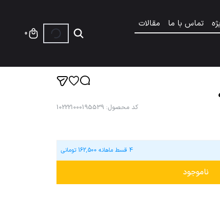
ژه
تماس با ما
مقالات
0
کد محصول
:
102221000195539
4 قسط ماهانه
162,500
تومانی
ناموجود