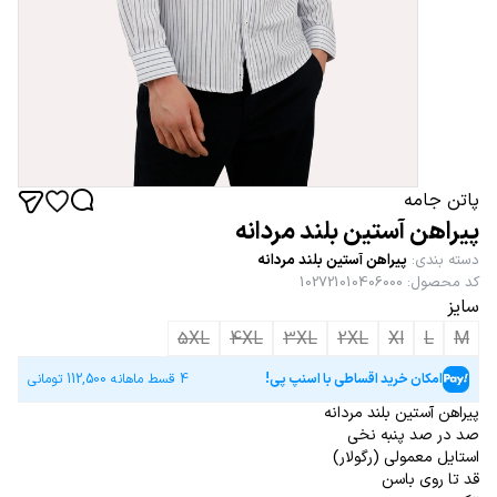
پاتن جامه
پیراهن آستین بلند مردانه
دسته بندی
:
پیراهن آستین بلند مردانه
کد محصول
:
102721010406000
سایز
5XL
4XL
3XL
2XL
Xl
L
M
امکان خرید اقساطی با اسنپ پی!
4 قسط ماهانه
112,500
تومانی
پیراهن آستین بلند مردانه
صد در صد پنبه نخی
استایل معمولی (رگولار)
قد تا روی باسن