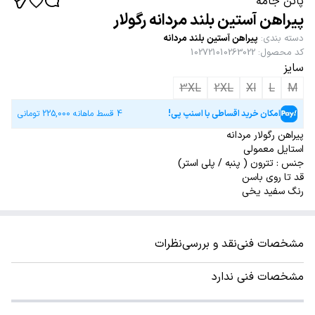
پاتن جامه
پیراهن آستین بلند مردانه رگولار
دسته بندی
:
پیراهن آستین بلند مردانه
کد محصول
:
102721010263022
سایز
3XL
2XL
Xl
L
M
امکان خرید اقساطی با اسنپ پی!
4 قسط ماهانه
225,000
تومانی
پیراهن رگولار مردانه
استایل معمولی
جنس : تترون ( پنبه / پلی استر)
قد تا روی باسن
رنگ سفید یخی
مشخصات فنی
نقد و بررسی
نظرات
مشخصات فنی ندارد