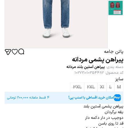
پاتن جامه
پیراهن پشمی مردانه
دسته بندی
:
پیراهن آستین بلند مردانه
کد محصول
:
102721010354482
سایز
3XL
2XL
Xl
L
M
امکان خرید اقساطی با اسنپ پی!
4 قسط ماهانه
200,000
تومانی
پیراهن پشمی آستین بلند
یقه برگردان
دوجیب در دار دکمه دار
قد تا روی باسن