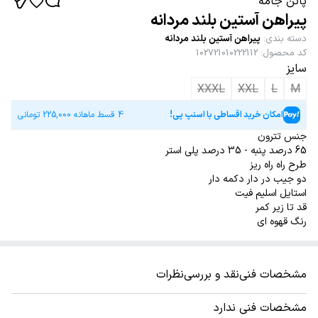
پاتن جامه
پیراهن آستین بلند مردانه
دسته بندی
:
پیراهن آستین بلند مردانه
کد محصول
:
102721010222112
سایز
XXXL
XXL
L
M
امکان خرید اقساطی با اسنپ پی!
4 قسط ماهانه
225,000
تومانی
جنس تترون
65 درصد پنبه - 35 درصد پلی استر
طرح راه راه ریز
دو جیب در دار دکمه دار
استایل اسلیم فیت
قد تا زیر کمر
رنگ قهوه ای
مشخصات فنی
نقد و بررسی
نظرات
مشخصات فنی ندارد