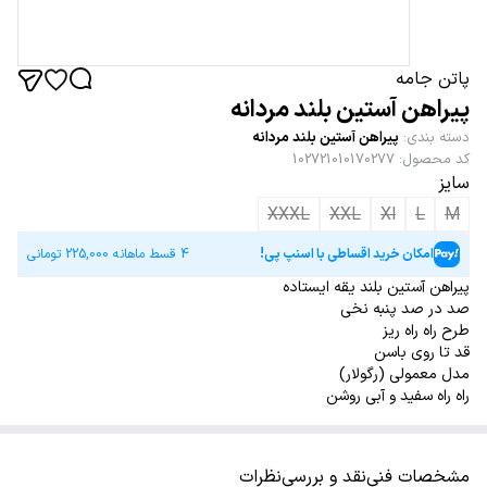
پاتن جامه
پیراهن آستین بلند مردانه
دسته بندی
:
پیراهن آستین بلند مردانه
کد محصول
:
102721010170277
سایز
XXXL
XXL
Xl
L
M
امکان خرید اقساطی با اسنپ پی!
4 قسط ماهانه
225,000
تومانی
پیراهن آستین بلند یقه ایستاده
صد در صد پنبه نخی
طرح راه راه ریز
قد تا روی باسن
مدل معمولی (رگولار)
راه راه سفید و آبی روشن
مشخصات فنی
نقد و بررسی
نظرات