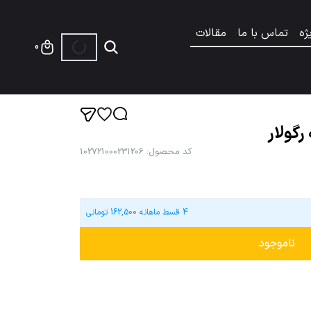
ژه
تماس با ما
مقالات
0
رگولار
کد محصول
:
102721000231206
4 قسط ماهانه
162,500
تومانی
ناموجود