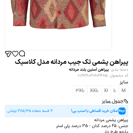
پیراهن پشمی تک جیب مردانه مدل کلاسیک
دسته بندی
:
پیراهن آستین بلند مردانه
کد محصول
:
102721030206485
سایز
3XL
XXL
Xl
L
M
جدول سایز
امکان خرید اقساطی با اسنپ پی!
4 قسط ماهانه
485,625
تومانی
پیراهن پشمی مردانه
جنس: 65 درصد کتان - 35 درصد پلی استر
پارچه طرح دار