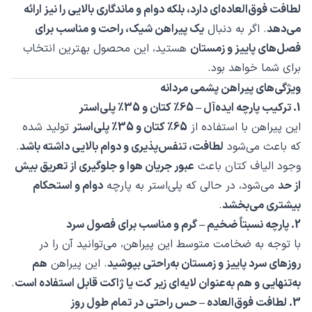
لطافت فوق‌العاده‌ای دارد، بلکه دوام و ماندگاری بالایی را نیز ارائه
می‌دهد
. اگر به دنبال
یک پیراهن شیک، راحت و مناسب برای
فصل‌های پاییز و زمستان
هستید، این محصول بهترین انتخاب
برای شما خواهد بود.
ویژگی‌های پیراهن پشمی مردانه
1. ترکیب پارچه ایده‌آل – 65٪ کتان و 35٪ پلی‌استر
این پیراهن با استفاده از
65٪ کتان و 35٪ پلی‌استر
تولید شده
که باعث می‌شود
لطافت، تنفس‌پذیری و دوام بالایی داشته باشد
.
وجود الیاف کتان باعث
عبور جریان هوا و جلوگیری از تعریق بیش
از حد
می‌شود، در حالی که پلی‌استر به پارچه
دوام و استحکام
بیشتری می‌بخشد
.
2. پارچه نسبتاً ضخیم – گرم و مناسب برای فصول سرد
با توجه به ضخامت متوسط این پیراهن، می‌توانید آن را در
روزهای سرد پاییز و زمستان به‌راحتی بپوشید
. این پیراهن
هم
به‌تنهایی و هم به‌عنوان لایه‌ای زیر کت یا ژاکت قابل استفاده است
.
3. لطافت فوق‌العاده – حس راحتی در تمام طول روز