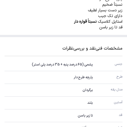
نسبتاً ضخیم
زیر دست بسیار لطیف
دارای تک جیب
استایل کلاسیک
نسبتاً قواره دار
قد تا زیر باسن
مشخصات فنی
نقد و بررسی
نظرات
جنس
پشمی (65 درصد پنبه + 35 درصد پلی استر)
طرح
پارچه طرح دار
مدل یقه
برگردان
آستین
بلند
قد
تا زیر باسن