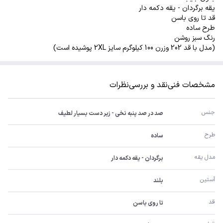
یقه برگردان - یقه دکمه دار
قد تا روی باسن
طرح ساده
رنگ سبز روشن
(مدل با قد 202 وزرن 100 کیلوگرم سایز 2XL پوشیده است)
مشخصات فنی
نقد و بررسی
نظرات
جنس
صد در صد پنبه نخی - زیر دست بسیار لطیف
طرح
ساده
مدل یقه
برگردان - یقه دکمه دار
آستین
بلند
قد
تا روی باسن