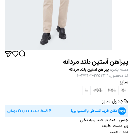
پیراهن آستین بلند مردانه
دسته بندی
:
پیراهن آستین بلند مردانه
کد محصول
:
402721020275333
سایز
L
3XL
2XL
Xl
جدول سایز
امکان خرید اقساطی با اسنپ پی!
4 قسط ماهانه
200,000
تومانی
جنس : صد در صد پنبه نخی
زیر دست لطیف
بدون جیب