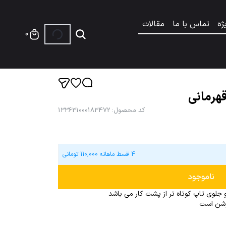
ژه
تماس با ما
مقالات
0
قهرمانی
کد محصول
:
133631000183472
4 قسط ماهانه
110,000
تومانی
ناموجود
و جلوی تاپ کوتاه تر از پشت کار می باشد
روشن است