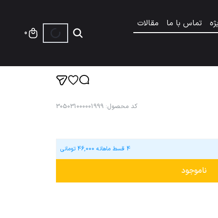
ژه
تماس با ما
مقالات
0
کد محصول
:
305031000001999
4 قسط ماهانه
46,000
تومانی
ناموجود