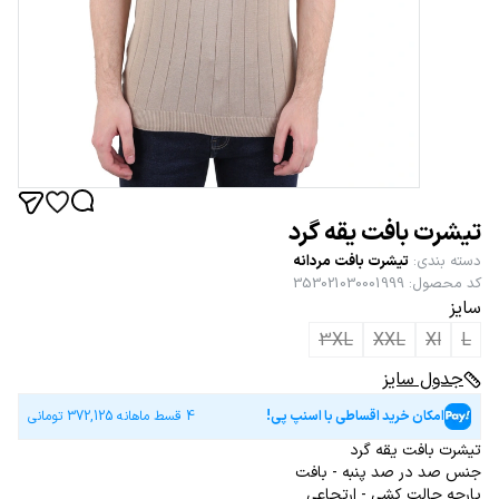
تیشرت بافت یقه گرد
دسته بندی
:
تیشرت بافت مردانه
کد محصول
:
353021030001999
سایز
3XL
XXL
Xl
L
جدول سایز
امکان خرید اقساطی با اسنپ پی!
4 قسط ماهانه
372,125
تومانی
تیشرت بافت یقه گرد
جنس صد در صد پنبه - بافت
پارچه حالت کشی - ارتجاعی