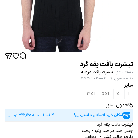
تیشرت بافت یقه گرد
دسته بندی
:
تیشرت بافت مردانه
کد محصول
:
353021030001999
سایز
3XL
XXL
XL
L
جدول سایز
امکان خرید اقساطی با اسنپ پی!
4 قسط ماهانه
372,125
تومانی
تیشرت بافت یقه گرد
جنس صد در صد پنبه - بافت
پارچه حالت کشی - ارتجاعی