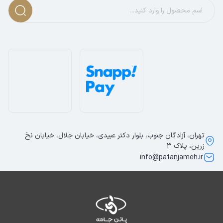
2. طراحی ساده و کلاسیک
طراحی این دامن زنانه به‌گونه‌ای است که می‌تواند در استایل‌های
متنوعی استفاده شود. فرم بلند و رنگ زغالی آن، ظاهری مینیمال
و در عین حال شیک ایجاد کرده است. وجود دو جیب جانبی هم
علاوه بر زیبایی، کارایی دامن را افزایش می‌دهد.
3. راحتی در استفاده
برش آزاد و قد بلند دامن، راحتی حرکت را فراهم می‌کند. چه در
محیط کار باشید و چه در یک مهمانی دوستانه، این دامن به
شما احساس آزادی و سبکی می‌دهد.
مناسب چه کسانی و چه فصلی؟
تهران، آزادگان جنوب، بلوار دکتر عبیدی، خیابان جلال، خیابان نخ
این دامن برای تمامی خانم‌هایی که به دنبال یک لباس شیک و
زرین، پلاک 3
info@patanjameh.ir
راحت هستند مناسب است. رنگ زغالی آن باعث می‌شود برای
خانم‌های جوان و بزرگسال به یک اندازه جذاب باشد. از آنجایی
که ضخامت پارچه متوسط است، این دامن در بهار، تابستان و
پاییز بیشترین کاربرد را دارد، اما با لایه‌گذاری مناسب می‌توان در
زمستان هم از آن استفاده کرد.