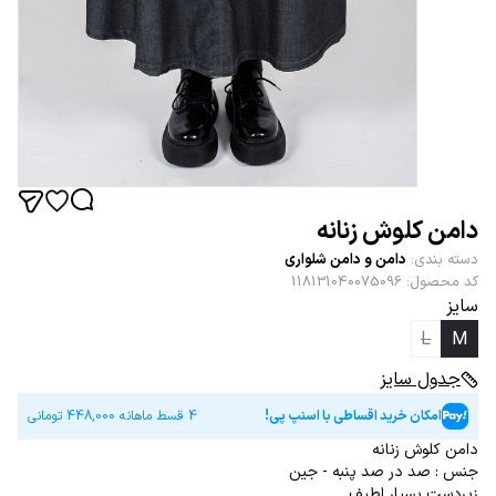
دامن کلوش زنانه
دسته بندی
:
دامن و دامن شلواری
کد محصول
:
118131040075096
سایز
L
M
جدول سایز
امکان خرید اقساطی با اسنپ پی!
4 قسط ماهانه
448,000
تومانی
دامن کلوش زنانه
جنس : صد در صد پنبه - جین
زیردست بسیار لطیف