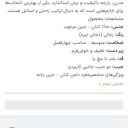
مدرن، پارچه باکیفیت و برش استاندارد، یکی از بهترین انتخاب‌ها
برای خانم‌هایی است که به دنبال ترکیب
راحتی و استایل
هستند.
مشخصات محصول
جنس:
100٪ کتان – جین مرغوب
رنگ:
زغالی (ذغالی تیره)
ضخامت:
متوسط – مناسب چهارفصل
زیر دست:
لطیف و خوش‌فرم
قد:
بلند تا مچ پا
جیب:
دو جیب جانبی کاربردی
ویژگی‌های منحصربه‌فرد دامن کتان – جین زنانه
1. جنس بادوام و لطیف
نمایش بیشتر
پارچه کتان – جین این دامن، علاوه بر استحکام بالا و ماندگاری
طولانی، بسیار لطیف است. همین موضوع باعث می‌شود هم برای
استفاده روزمره و هم برای موقعیت‌های خاص گزینه‌ای مناسب
باشد. ضخامت متوسط آن نیز باعث شده که دامن را بتوانید در
اکثر فصل‌ها بپوشید.