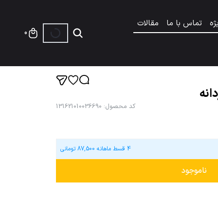
ژه
تماس با ما
مقالات
0
انه
کد محصول
:
131621010036690
4 قسط ماهانه
87,500
تومانی
ناموجود