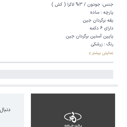
جنس: جودون / 3% لاکرا ( کش )
پارچه : ساده
یقه برگردان جین
دارای 6 دکمه
پایین آستین برگردان جین
رنگ : زرشکی
نمایش بیشتر
دنبال