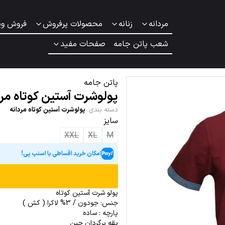
مردانه
زنانه
محصولات پرفروش
فروش وی
شعب پاتن جامه
صفحات مفید
پاتن جامه
پولوشرت آستین کوتاه مرد
دسته بندی
:
پولوشرت آستین کوتاه مردانه
سایز
XXL
XL
M
امکان خرید اقساطی با اسنپ پی!
پولو شرت آستین کوتاه
جنس: جودون / 3% لاکرا ( کش )
پارچه : ساده
یقه برگردان جین