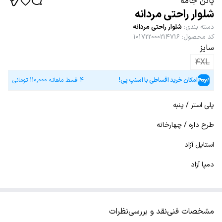
پاتن جامه
شلوار راحتی مردانه
دسته بندی
:
شلوار راحتی مردانه
کد محصول
:
101722000214716
سایز
4XL
امکان خرید اقساطی با اسنپ پی!
4 قسط ماهانه
110,000
تومانی
پلی استر / پنبه
طرح داره / چهارخانه
استایل آزاد
دمپا آزاد
مشخصات فنی
نقد و بررسی
نظرات