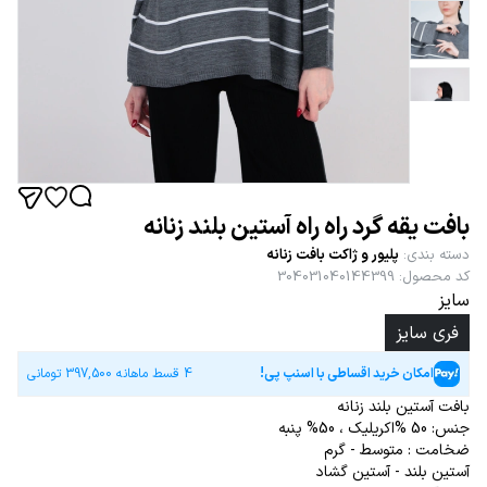
بافت یقه گرد راه راه آستین بلند زنانه
دسته بندی
:
پلیور و ژاکت بافت زنانه
کد محصول
:
304031040144399
سایز
فری سایز
امکان خرید اقساطی با اسنپ پی!
4 قسط ماهانه
397,500
تومانی
بافت آستین بلند زنانه
جنس: 50 %اکریلیک ، 50% پنبه
ضخامت : متوسط - گرم
آستین بلند - آستین گشاد