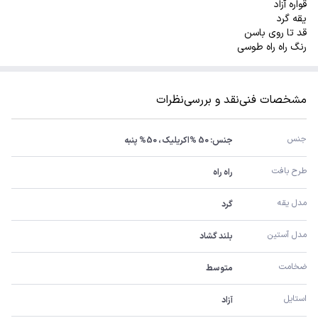
قواره آزاد
یقه گرد
قد تا روی باسن
رنگ راه راه طوسی
مشخصات فنی
نقد و بررسی
نظرات
جنس
جنس: 50 %اکریلیک ، 50% پنبه
طرح بافت
راه راه
مدل یقه
گرد
مدل آستین
بلند گشاد
ضخامت
متوسط
استایل
آزاد