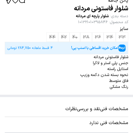
پاتن جامه
شلوار فاستونی مردانه
دسته بندی
:
شلوار پارچه ای مردانه
کد محصول
:
101321010395846
سایز
44
42
40
38
36
34
33
امکان خرید اقساطی با اسنپ پی!
4 قسط ماهانه
284,750
تومانی
شلوار فاستونی مردانه
جنس پلی استر و لاکرا
استایل راسته
نحوه بسته شدن دکمه وزیپ
فاق متوسط
رنگ مشکی
مشخصات فنی
نقد و بررسی
نظرات
مشخصات فنی ندارد