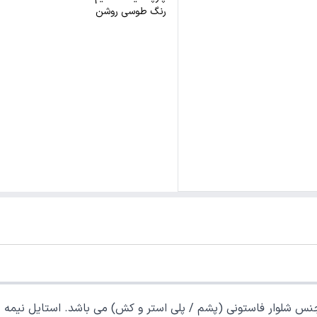
رنگ طوسی روشن
 فاستونی (پشم / پلی استر و کش) می باشد. استایل نیمه جذب / راسته می باشد. 