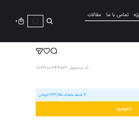
ژه
تماس با ما
مقالات
0
کد محصول
:
101321000344562
4 قسط ماهانه
233,750
تومانی
ناموجود