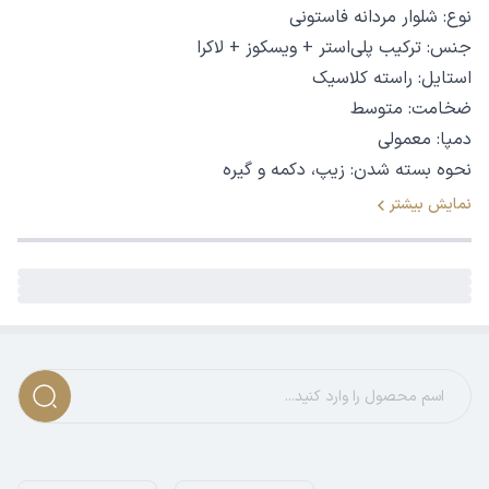
نوع: شلوار مردانه فاستونی
جنس: ترکیب پلی‌استر + ویسکوز + لاکرا
استایل: راسته کلاسیک
ضخامت: متوسط
دمپا: معمولی
نحوه بسته شدن: زیپ، دکمه و گیره
رنگ‌ها: ذغالی، مشکی، سرمه‌ای
نمایش بیشتر
🧵 معرفی دقیق محصول، طراحی و ویژگی‌ها
این شلوار از پارچه فاستونی با کیفیت بالا تهیه شده که ترکیب
پلی‌استر و ویسکوز
در آن موجب دوام بالا، ظاهر اتو‌خورده و
مناسب برای استفاده طولانی‌مدت شده است.
وجود درصدی لاکرا
هم به افزایش راحتی و انعطاف شلوار کمک می‌کند، خصوصاً
هنگام نشستن و حرکت. طراحی کلاسیک راسته و فرم دمپا
استاندارد باعث شده تا این شلوار ظاهری شیک و متناسب با فرم
بدن داشته باشد. نحوه بسته شدن با زیپ، دکمه و گیره، استایل
رسمی آن را تکمیل می‌کند.