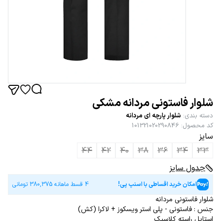
شلوار فاستونی مردانه مشکی
دسته بندی
:
شلوار پارچه ای مردانه
کد محصول
:
101321020290846
سایز
44
42
40
38
36
34
33
جدول سایز
امکان خرید اقساطی با اسنپ پی!
4 قسط ماهانه
380,375
تومانی
شلوار فاستونی مردانه
جنس : فاستونی - پلی استر ویسکوز + لاکرا (کش)
استایل راسته کلاسیک