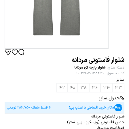
شلوار فاستونی مردانه
دسته بندی
:
شلوار پارچه ای مردانه
کد محصول
:
101321020138440
سایز
42
40
38
36
34
33
جدول سایز
امکان خرید اقساطی با اسنپ پی!
4 قسط ماهانه
284,750
تومانی
شلوار فاستونی مردانه
جنس فاستونی (ویسکوز - پلی استر)
ضخامت متوسط