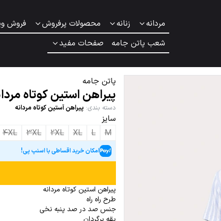
مردانه
زنانه
محصولات پرفروش
فروش وی
شعب پاتن جامه
صفحات مفید
پاتن جامه
پیراهن استین کوتاه مردان
دسته بندی
:
پیراهن آستین کوتاه مردانه
سایز
4XL
3XL
2XL
XL
L
M
امکان خرید اقساطی با اسنپ پی!
پیراهن استین کوتاه مردانه
طرح راه راه
جنس صد در صد پنبه نخی
یقه برگردان