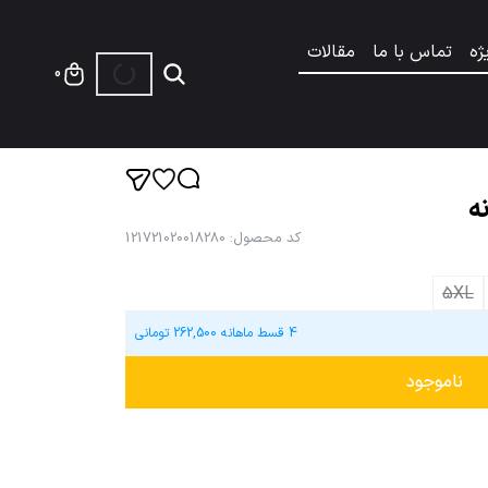
ژه
تماس با ما
مقالات
0
ه
کد محصول
:
121721020018280
5XL
4 قسط ماهانه
262,500
تومانی
ناموجود