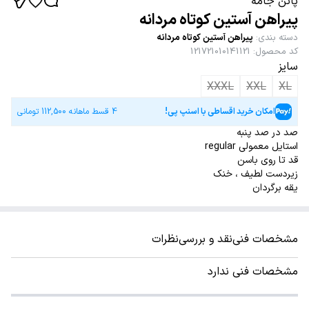
پاتن جامه
پیراهن آستین کوتاه مردانه
دسته بندی
:
پیراهن آستین کوتاه مردانه
کد محصول
:
121721010141121
سایز
XXXL
XXL
XL
امکان خرید اقساطی با اسنپ پی!
4 قسط ماهانه
112,500
تومانی
صد در صد پنبه
استایل معمولی regular
قد تا روی باسن
زیردست لطیف ، خنک
یقه برگردان
مشخصات فنی
نقد و بررسی
نظرات
مشخصات فنی ندارد