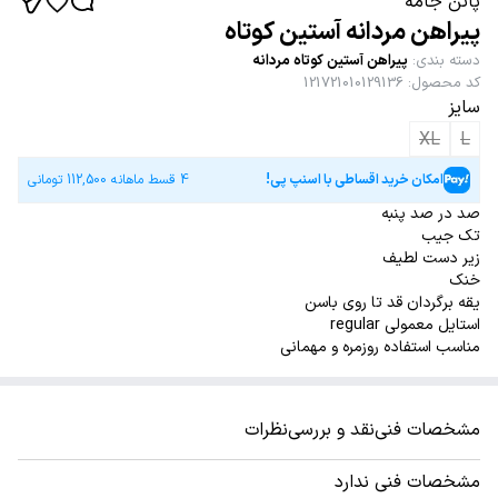
پاتن جامه
پیراهن مردانه آستین کوتاه
دسته بندی
:
پیراهن آستین کوتاه مردانه
کد محصول
:
121721010129136
سایز
XL
L
امکان خرید اقساطی با اسنپ پی!
4 قسط ماهانه
112,500
تومانی
صد در صد پنبه
تک جیب
زیر دست لطیف
خنک
یقه برگردان قد تا روی باسن
استایل معمولی regular
مناسب استفاده روزمره و مهمانی
مشخصات فنی
نقد و بررسی
نظرات
مشخصات فنی ندارد