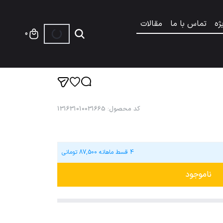
ژه
تماس با ما
مقالات
0
کد محصول
:
131631010031665
4 قسط ماهانه
87,500
تومانی
ناموجود