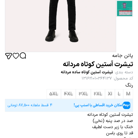
پاتن جامه
تیشرت آستین کوتاه مردانه
دسته بندی
:
تیشرت آستین کوتاه ساده مردانه
کد محصول
:
131621010364137
رنگ
5XL
4XL
3XL
2XL
Xl
L
M
امکان خرید اقساطی با اسنپ پی!
4 قسط ماهانه
87,500
تومانی
تیشرت آستین کوتاه مردانه
صد در صد پنبه (نخی)
خنک با زیر دست لطیف
قد تا روی باسن