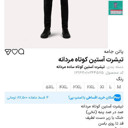
پاتن جامه
تیشرت آستین کوتاه مردانه
دسته بندی
:
تیشرت آستین کوتاه ساده مردانه
کد محصول
:
131621010364575
رنگ
5XL
4XL
3XL
2XL
Xl
L
M
امکان خرید اقساطی با اسنپ پی!
4 قسط ماهانه
87,500
تومانی
تیشرت آستین کوتاه مردانه
صد در صد پنبه (نخی)
خنک با زیر دست لطیف
قد تا روی باسن