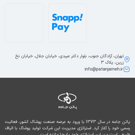
تهران، آزادگان جنوب، بلوار دکتر عبیدی، خیابان جلال، خیابان نخ
زرین، پلاک 3
info@patanjameh.ir
پاتن جامه در سال 1373 با ورود به عرصه صنعت پوشاک کشور، فعالیت 
رسمی خود را آغاز کرد. استراتژی مدیریت این شرکت تولید پوشاک با الیاف 
طبیعی است و بر این استراتژی خود پابرجا مانده است.