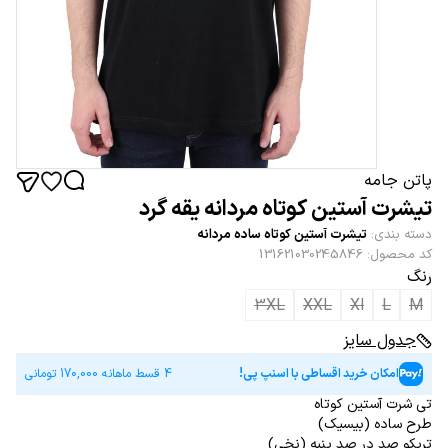
پاتن جامه
تیشرت آستین کوتاه مردانه یقه گرد
دسته بندی
:
تیشرت آستین کوتاه ساده مردانه
کد محصول
:
131621030245846
رنگ
3XL
XXL
Xl
L
M
جدول سایز
امکان خرید اقساطی با اسنپ پی!
4 قسط ماهانه
170,000
تومانی
تی شرت آستین کوتاه
طرح ساده (بیسیک)
تریکو صد در صد پنبه (نخی)