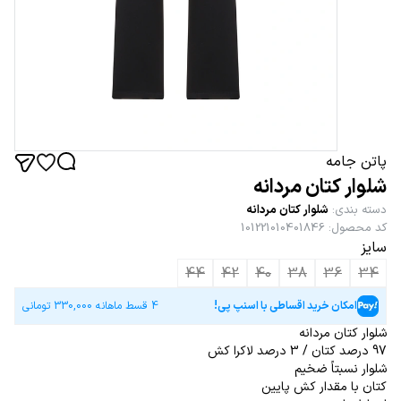
پاتن جامه
شلوار کتان مردانه
دسته بندی
:
شلوار کتان مردانه
کد محصول
:
101221010401846
سایز
44
42
40
38
36
34
امکان خرید اقساطی با اسنپ پی!
4 قسط ماهانه
330,000
تومانی
شلوار کتان مردانه
97 درصد کتان / 3 درصد لاکرا کش
شلوار نسبتاً ضخیم
کتان با مقدار کش پایین