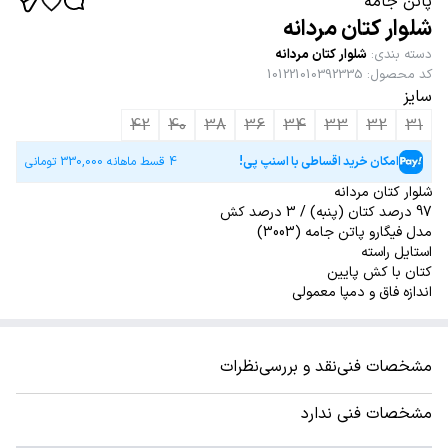
پاتن جامه
شلوار کتان مردانه
دسته بندی
:
شلوار کتان مردانه
کد محصول
:
101221010392335
سایز
42
40
38
36
34
33
32
31
امکان خرید اقساطی با اسنپ پی!
4 قسط ماهانه
330,000
تومانی
شلوار کتان مردانه
97 درصد کتان (پنبه) / 3 درصد کش
مدل فیگارو پاتن جامه (3003)
استایل راسته
کتان با کش پایین
اندازه فاق و دمپا معمولی
مشخصات فنی
نقد و بررسی
نظرات
مشخصات فنی ندارد