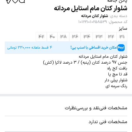
پاتن جامه
شلوار کتان مام استایل مردانه
دسته بندی
:
شلوار کتان مردانه
کد محصول
:
101221010258539
سایز
42
40
38
36
34
33
32
31
امکان خرید اقساطی با اسنپ پی!
4 قسط ماهانه
330,000
تومانی
شلوار کتان مام استایل مردانه
جنس 97 درصد کتان (پنبه) / 3 درصد لاکرا (کش)
بافت کج راه
قد تا مچ پا
شلوار پیلی دار
رنگ سرمه ای
مشخصات فنی
نقد و بررسی
نظرات
مشخصات فنی ندارد