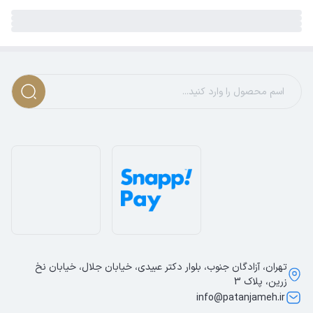
تهران، آزادگان جنوب، بلوار دکتر عبیدی، خیابان جلال، خیابان نخ
زرین، پلاک 3
info@patanjameh.ir