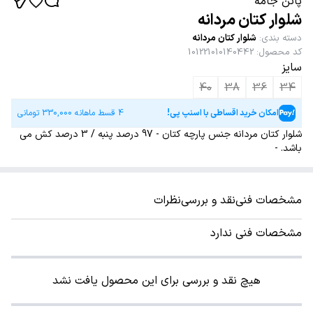
پاتن جامه
شلوار کتان مردانه
دسته بندی
:
شلوار کتان مردانه
کد محصول
:
101221010140442
سایز
40
38
36
34
امکان خرید اقساطی با اسنپ پی!
4 قسط ماهانه
330,000
تومانی
شلوار کتان مردانه جنس پارچه کتان - 97 درصد پنبه / 3 درصد کش می
باشد. -
مشخصات فنی
نقد و بررسی
نظرات
مشخصات فنی ندارد
هیچ نقد و بررسی برای این محصول یافت نشد