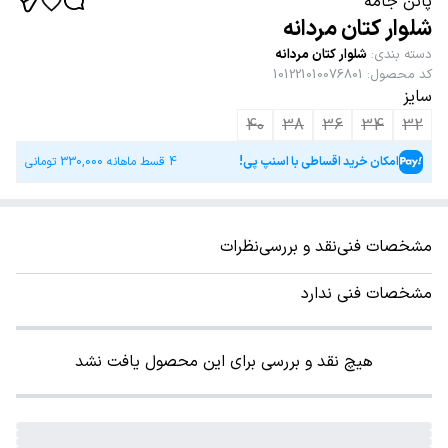
پاتن جامه
شلوار کتان مردانه
دسته بندی
:
شلوار کتان مردانه
کد محصول
:
101221010076801
سایز
40
38
36
34
32
امکان خرید اقساطی با اسنپ پی!
4 قسط ماهانه
330,000
تومانی
مشخصات فنی
نقد و بررسی
نظرات
مشخصات فنی ندارد
هیچ نقد و بررسی برای این محصول یافت نشد