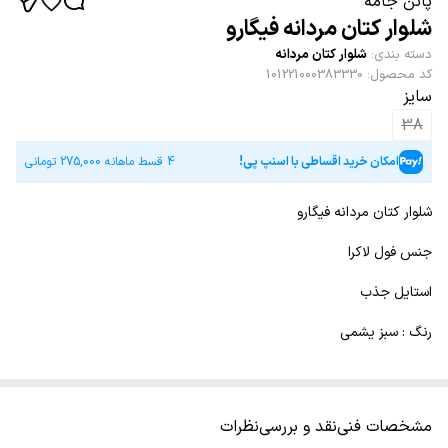
پاتن جامه
شلوار کتان مردانه فیگارو
دسته بندی
:
شلوار کتان مردانه
کد محصول
:
101221000383330
سایز
38
امکان خرید اقساطی با اسنپ پی!
4 قسط ماهانه
275,000
تومانی
شلوار کتان مردانه فیگارو
جنس فول لاکرا
استایل جذب
رنگ : سبز یشمی
مشخصات فنی
نقد و بررسی
نظرات