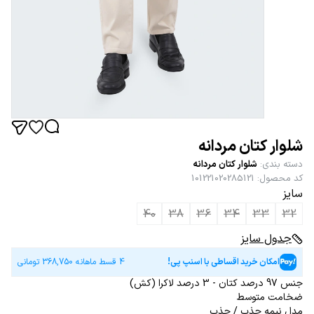
شلوار کتان مردانه
دسته بندی
:
شلوار کتان مردانه
کد محصول
:
101221020285121
سایز
40
38
36
34
33
32
جدول سایز
امکان خرید اقساطی با اسنپ پی!
4 قسط ماهانه
368,750
تومانی
جنس 97 درصد کتان - 3 درصد لاکرا (کش)
ضخامت متوسط
مدل نیمه جذب / جذب