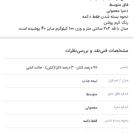
فاق متوسط
دمپا معمولی
نحوه بسته شدن فقط دکمه
رنگ کرم روشن
مدل با قد 202 سانتی متر و وزن 100 کیلوگرم سایز 40 پوشیده است.
مشخصات فنی
نقد و بررسی
نظرات
جنس
97 درصد کتان - 3 درصد لاکرا (کش) - حالت کشی
مدل / استایل
نیمه جذب
اندازه فاق جلو
متوسط
اندازه دمپا
معمولی
نحوه بسته شدن
فقط دکمه