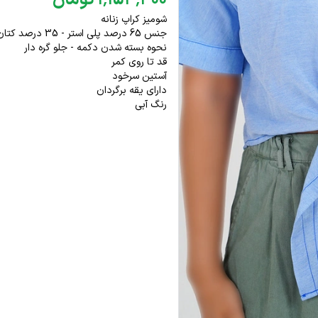
۴۰۰
٬
۱۵۴
٬
۱
تومان
شومیز کراپ زنانه
جنس 65 درصد پلی استر - 35 درصد کتان
نحوه بسته شدن دکمه - جلو گره دار
قد تا روی کمر
آستین سرخود
دارای یقه برگردان
رنگ آبی