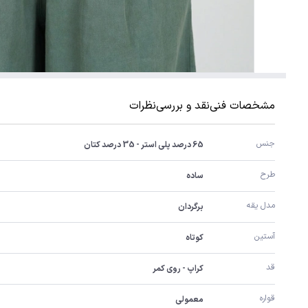
مشخصات فنی
نقد و بررسی
نظرات
جنس
65 درصد پلی استر - 35 درصد کتان
طرح
ساده
مدل یقه
برگردان
آستین
کوتاه
قد
کراپ - روی کمر
قواره
معمولی