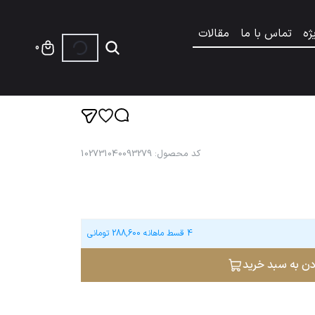
ژه
تماس با ما
مقالات
0
کد محصول
:
102731040093279
4 قسط ماهانه
288,600
تومانی
دن به سبد خرید