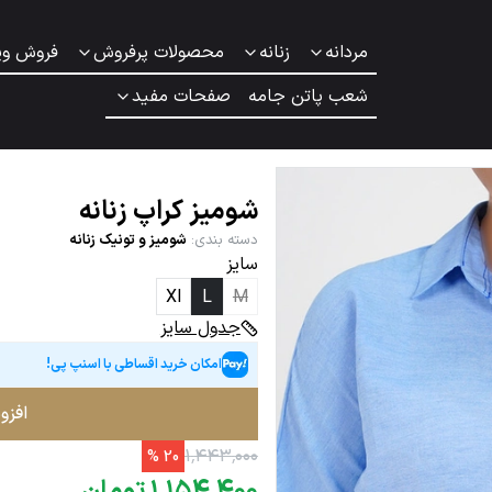
مردانه
زنانه
محصولات پرفروش
فروش وی
شعب پاتن جامه
صفحات مفید
شومیز کراپ زنانه
دسته بندی
:
شومیز و تونیک زنانه
سایز
Xl
L
M
جدول سایز
امکان خرید اقساطی با اسنپ پی!
افزو
۱
٬
۴۴۳
٬
۰۰۰
%
20