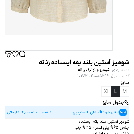
شومیز آستین بلند یقه ایستاده زنانه
دسته بندی
:
شومیز و تونیک زنانه
کد محصول
:
102731040085396
سایز
Xl
L
M
جدول سایز
امکان خرید اقساطی با اسنپ پی!
4 قسط ماهانه
426,000
تومانی
شومیز آستین بلند یقه ایستاده
جنس 65% پلی استر - 35% پنبه
خنک زیر دست لطیف