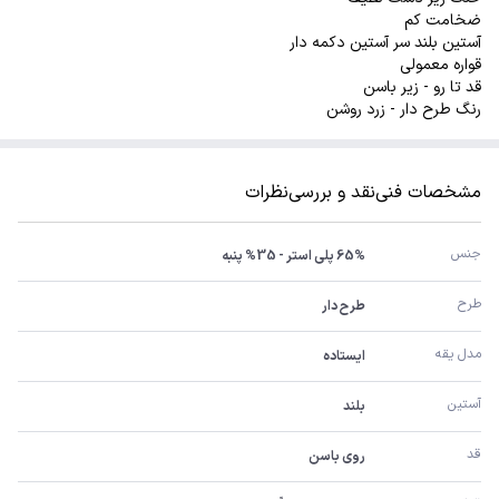
ضخامت کم
آستین بلند سر آستین دکمه دار
قواره معمولی
قد تا رو - زیر باسن
رنگ طرح دار - زرد روشن
مشخصات فنی
نقد و بررسی
نظرات
جنس
65% پلی استر - 35% پنبه
طرح
طرح دار
مدل یقه
ایستاده
آستین
بلند
قد
روی باسن