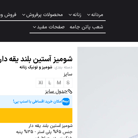
مردانه
زنانه
محصولات پرفروش
فروش وی
شعب پاتن جامه
صفحات مفید
شومیز آستین بلند یقه دار 
دسته بندی
:
شومیز و تونیک زنانه
سایز
Xl
L
M
S
جدول سایز
امکان خرید اقساطی با اسنپ پی!
شومیز آستین بلند یقه دار
جنس 65% پلی استر - 35% پنبه