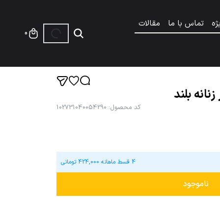
ژه
تماس با ما
مقالات
0
زنانه بلند
کد محصول
:
102731040054290
4 قسط ماهانه
424,000
تومانی
ناموجود