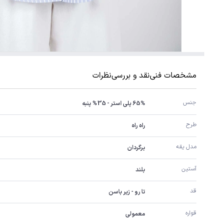
مشخصات فنی
نقد و بررسی
نظرات
جنس
65% پلی استر - 35% پنبه
طرح
راه راه
مدل یقه
برگردان
آستین
بلند
قد
تا رو - زیر باسن
قواره
معمولی