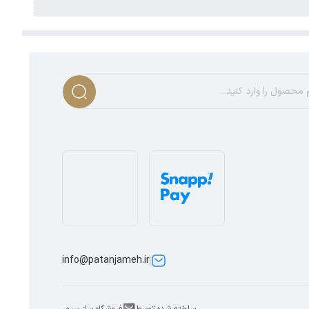
info@patanjameh.ir
ساخته شده توسط
فروشگاه ساز سپهر