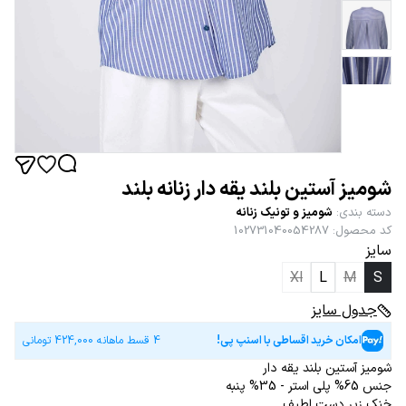
شومیز آستین بلند یقه دار زنانه بلند
دسته بندی
:
شومیز و تونیک زنانه
کد محصول
:
102731040054287
سایز
Xl
L
M
S
جدول سایز
امکان خرید اقساطی با اسنپ پی!
4 قسط ماهانه
424,000
تومانی
شومیز آستین بلند یقه دار
جنس 65% پلی استر - 35% پنبه
خنک زیر دست لطیف